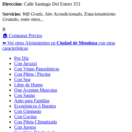
Dirección
: Calle Santiago Del Estero 353
Servicios
:
Wifi Gratis
,
Aire Acondicionado
,
Estacionamiento
Gratuito
, entre otros...
B
🏠 Comparar Precios
⬅︎ Ver otros Alojamientos en
Ciudad de Mendoza
con otras
características
Por Día
Con Jacuzzi
Con Vistas Panorámicas
Con Pileta / Piscina
Con Spa
Libre de Humo
Que Aceptan Mascotas
Con Sauna
Apto para Familias
Económicos ó Baratos
Con Gimnasio
Con Cocina
Con Pileta Climatizada
Con Juegos