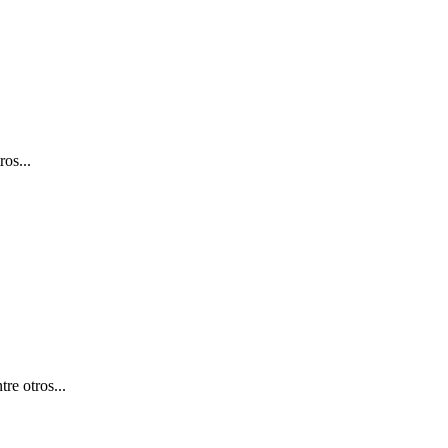
ros...
ntre otros...