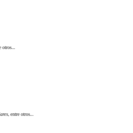
e otros...
ares
, entre otros...