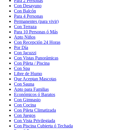
Para 2 Personas
Con Desayuno
Con Balcón
Para 4 Personas
Permanentes (para vivir)
Con Terraza
Para 10 Personas ó Más
Apto Niños
Con Recepción 24 Horas
Por Día
Con Jacuzzi
Con Vistas Panorámicas
Con Pileta / Piscina
Con Spa
Libre de Humo
Que Aceptan Mascotas
Con Sauna
Apto para Familias
Económicos ó Baratos
Con Gimnasio
Con Cocina
Con Pileta Climatizada
Con Juegos
Con Vista Privilegiada
Con Piscina Cubierta ó Techada