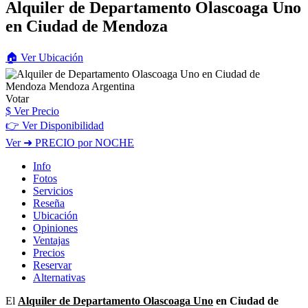
Alquiler de Departamento Olascoaga Uno
en Ciudad de Mendoza
🏠
Ver
Ubicación
Votar
$
Ver Precio
👉 Ver Disponibilidad
Ver
➜ PRECIO por NOCHE
Info
Fotos
Servicios
Reseña
Ubicación
Opiniones
Ventajas
Precios
Reservar
Alternativas
El
Alquiler de Departamento Olascoaga Uno
en Ciudad de