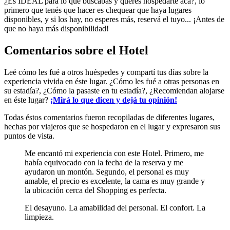
¿Es IDEAL para lo que buscabas y querés hospedarte acá?, lo
primero que tenés que hacer es chequear que haya lugares
disponibles, y si los hay, no esperes más, reservá el tuyo... ¡Antes de
que no haya más disponibilidad!
Comentarios sobre el Hotel
Leé cómo les fué a otros huéspedes y compartí tus días sobre la
experiencia vivida en éste lugar. ¿Cómo les fué a otras personas en
su estadía?, ¿Cómo la pasaste en tu estadía?, ¿Recomiendan alojarse
en éste lugar?
¡Mirá lo que dicen y dejá tu opinión!
Todas éstos comentarios fueron recopiladas de diferentes lugares,
hechas por viajeros que se hospedaron en el lugar y expresaron sus
puntos de vista.
Me encantó mi experiencia con este Hotel. Primero, me
había equivocado con la fecha de la reserva y me
ayudaron un montón. Segundo, el personal es muy
amable, el precio es excelente, la cama es muy grande y
la ubicación cerca del Shopping es perfecta.
El desayuno. La amabilidad del personal. El confort. La
limpieza.