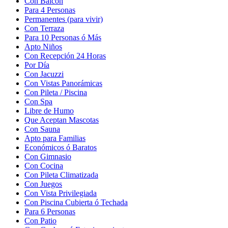
Con Balcón
Para 4 Personas
Permanentes (para vivir)
Con Terraza
Para 10 Personas ó Más
Apto Niños
Con Recepción 24 Horas
Por Día
Con Jacuzzi
Con Vistas Panorámicas
Con Pileta / Piscina
Con Spa
Libre de Humo
Que Aceptan Mascotas
Con Sauna
Apto para Familias
Económicos ó Baratos
Con Gimnasio
Con Cocina
Con Pileta Climatizada
Con Juegos
Con Vista Privilegiada
Con Piscina Cubierta ó Techada
Para 6 Personas
Con Patio