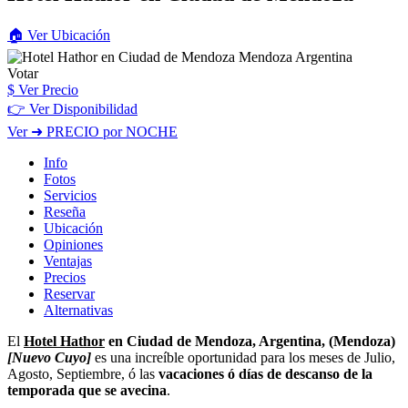
🏠
Ver
Ubicación
Votar
$
Ver Precio
👉 Ver Disponibilidad
Ver
➜ PRECIO por NOCHE
Info
Fotos
Servicios
Reseña
Ubicación
Opiniones
Ventajas
Precios
Reservar
Alternativas
El
Hotel Hathor
en Ciudad de Mendoza, Argentina, (Mendoza)
[Nuevo Cuyo]
es una increíble oportunidad para los meses de Julio,
Agosto, Septiembre, ó las
vacaciones ó días de descanso de la
temporada que se avecina
.