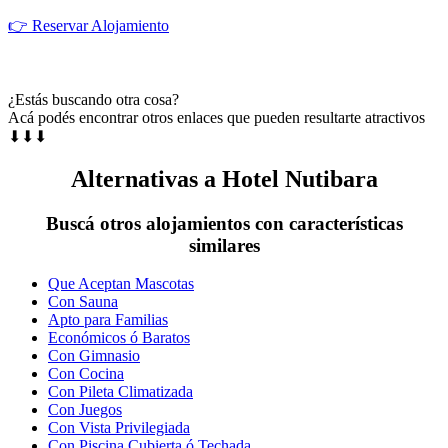
👉 Reservar Alojamiento
¿Estás buscando otra cosa?
Acá podés encontrar otros enlaces que pueden resultarte atractivos
⬇⬇⬇
Alternativas a Hotel Nutibara
Buscá otros alojamientos con características
similares
Que Aceptan Mascotas
Con Sauna
Apto para Familias
Económicos ó Baratos
Con Gimnasio
Con Cocina
Con Pileta Climatizada
Con Juegos
Con Vista Privilegiada
Con Piscina Cubierta ó Techada