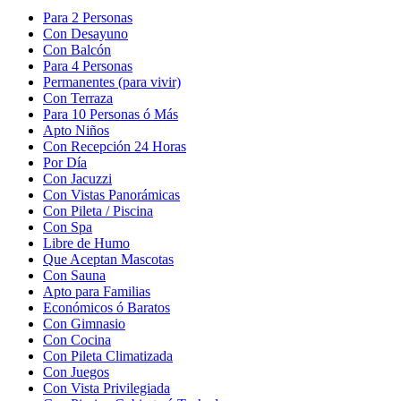
Para 2 Personas
Con Desayuno
Con Balcón
Para 4 Personas
Permanentes (para vivir)
Con Terraza
Para 10 Personas ó Más
Apto Niños
Con Recepción 24 Horas
Por Día
Con Jacuzzi
Con Vistas Panorámicas
Con Pileta / Piscina
Con Spa
Libre de Humo
Que Aceptan Mascotas
Con Sauna
Apto para Familias
Económicos ó Baratos
Con Gimnasio
Con Cocina
Con Pileta Climatizada
Con Juegos
Con Vista Privilegiada